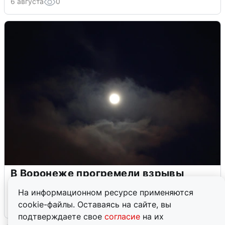
6 августа
0
В Воронеже прогремели взрывы
после сигнала тревоги
На информационном ресурсе применяются
cookie-файлы. Оставаясь на сайте, вы
5 августа
0
подтверждаете свое
согласие
на их