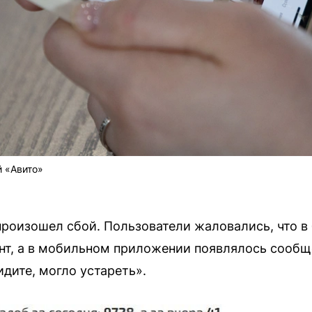
й «Авито»
 произошел сбой. Пользователи жаловались, что в
нт, а в мобильном приложении появлялось сооб
идите, могло устареть».