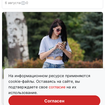
6 августа
0
На информационном ресурсе применяются
cookie-файлы. Оставаясь на сайте, вы
Волгоградцы остались без
подтверждаете свое
согласие
на их
мобильного интернета
использование.
6 августа
0
Согласен