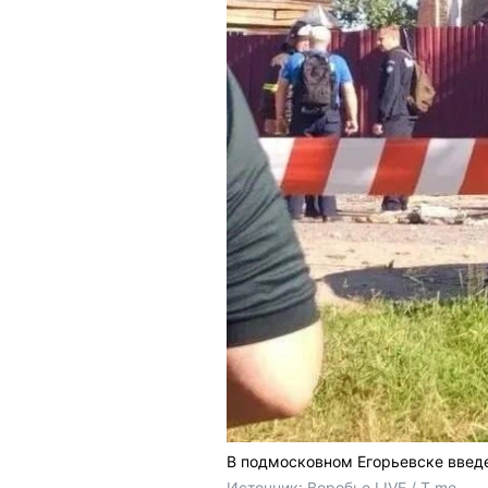
В подмосковном Егорьевске введ
Источник: 
Воробье LIVE / T.me