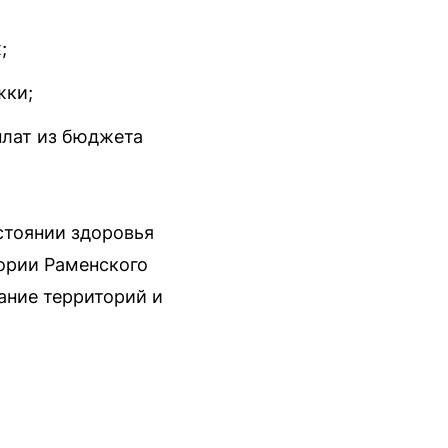
;
жки;
плат из бюджета
стоянии здоровья
ории Раменского
ание территорий и