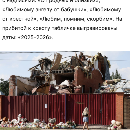
с надписями: «От родных и близких»,
«Любимому ангелу от бабушки», «Любимому
от крестной», «Любим, помним, скорбим». На
прибитой к кресту табличке выгравированы
даты: «2025–2026».