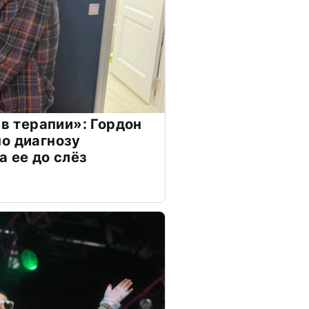
 в терапии»: Гордон
о диагнозу
а ее до слёз