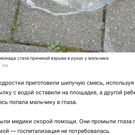
монада стала причиной взрыва в руках у мальчика
T.me
подростки приготовили шипучую смесь, используя
лку с водой оставили на площадке, а другой ребе
сь попала мальчику в глаза.
были медики скорой помощи. Они промыли глаза 
мой — госпитализация не потребовалась.