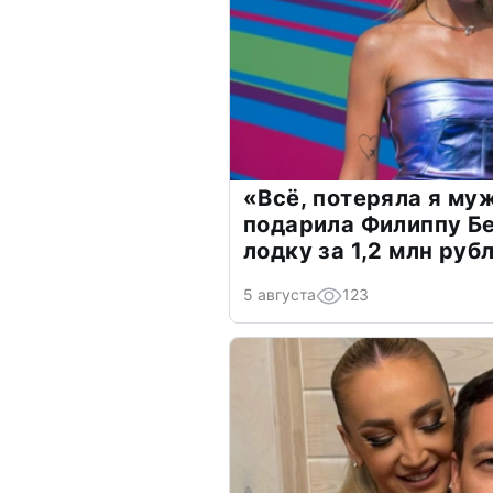
«Всё, потеряла я му
подарила Филиппу Б
лодку за 1,2 млн руб
5 августа
123