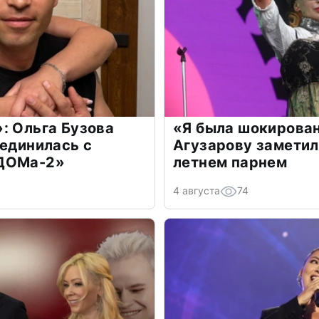
: Ольга Бузова
«Я была шокирова
оединилась с
Агузарову заметил
«ДОМа-2»
летнем парнем
4 августа
74