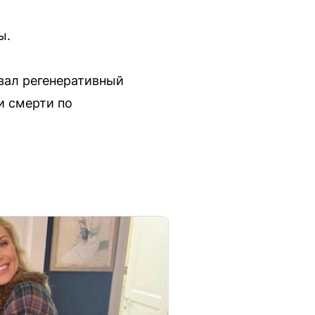
ы.
вал регенеративный
и смерти по