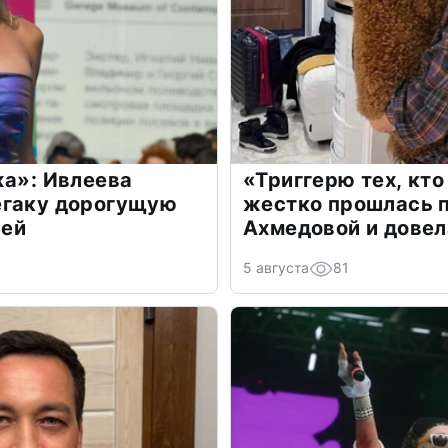
жа»: Ивлеева
«Триггерю тех, кто
егаку дорогущую
жестко прошлась п
лей
Ахмедовой и довел
5 августа
81