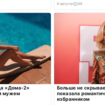
6 августа
99
зда «Дома-2»
Больше не скрывае
м мужем
показала романти
избранником