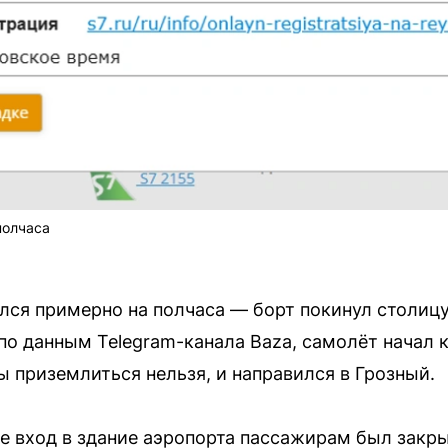
полчаса
ся примерно на полчаса — борт покинул столицу в
 по данным Telegram-канала Baza, самолёт начал 
ы приземлиться нельзя, и направился в Грозный.
е вход в здание аэропорта пассажирам был закры