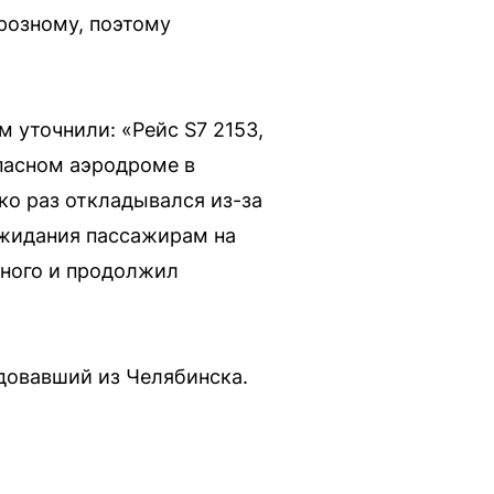
Грозному, поэтому
м уточнили: «Рейс S7 2153,
пасном аэродроме в
ко раз откладывался из-за
ожидания пассажирам на
зного и продолжил
довавший из Челябинска.