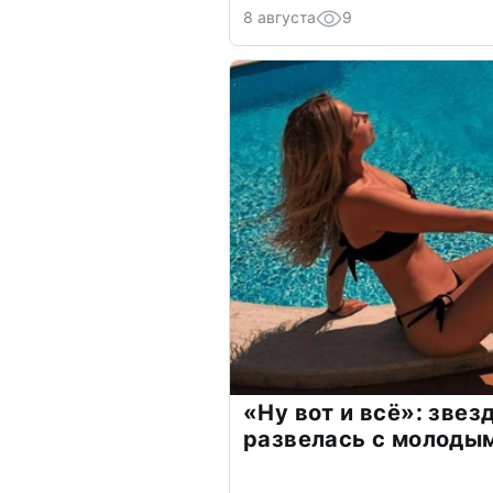
8 августа
9
«Ну вот и всё»: зве
развелась с молоды