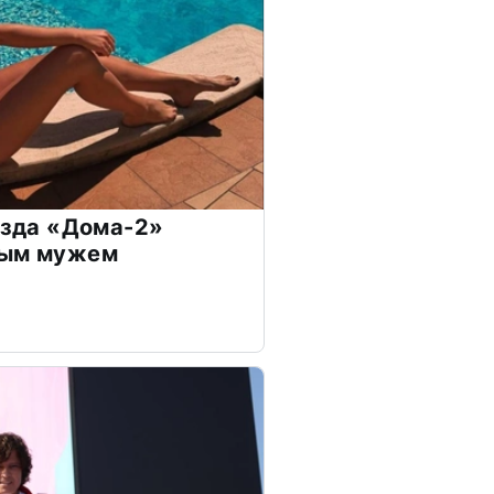
везда «Дома-2»
дым мужем