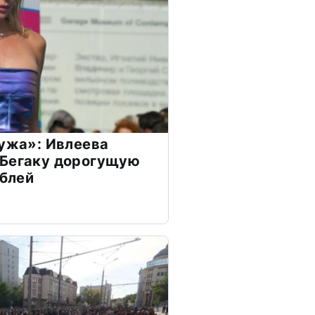
мужа»: Ивлеева
 Бегаку дорогущую
ублей