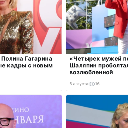
 Полина Гагарина
«Четырех мужей п
ые кадры с новым
Шаляпин проболтал
возлюбленной
6 августа
16