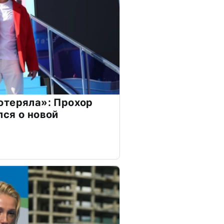
отеряла»: Прохор
ся о новой