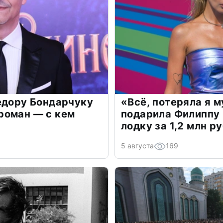
едору Бондарчуку
«Всё, потеряла я 
роман — с кем
подарила Филиппу
лодку за 1,2 млн р
5 августа
169