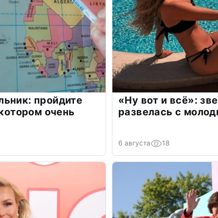
льник: пройдите
«Ну вот и всё»: з
 котором очень
развелась с моло
6 августа
18