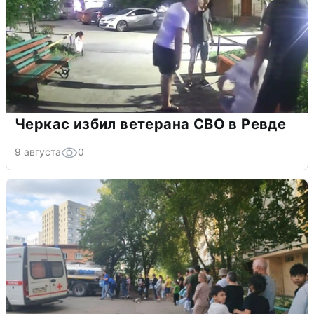
Черкас избил ветерана СВО в Ревде
9 августа
0