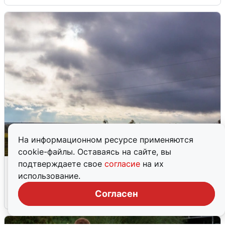
На информационном ресурсе применяются
cookie-файлы. Оставаясь на сайте, вы
Над ХМАО впервые сбили
подтверждаете свое
согласие
на их
беспилотники
использование.
Согласен
3 августа
0