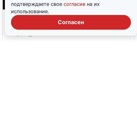
подтверждаете свое
согласие
на их
использование.
Взрывы в Воронеже после сигнала
тревоги
Согласен
5 августа
0