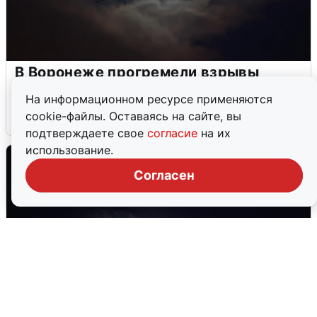
В Воронеже прогремели взрывы
после сигнала тревоги
На информационном ресурсе применяются
cookie-файлы. Оставаясь на сайте, вы
5 августа
0
подтверждаете свое
согласие
на их
использование.
Согласен