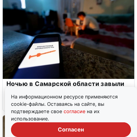
Ночью в Самарской области завыли
сирены
На информационном ресурсе применяются
8 августа
0
cookie-файлы. Оставаясь на сайте, вы
подтверждаете свое
согласие
на их
использование.
Согласен