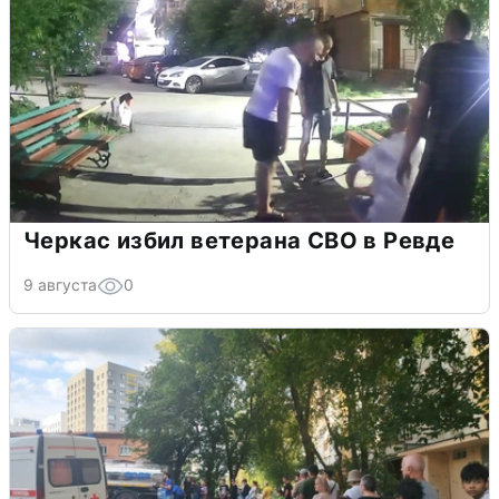
Черкас избил ветерана СВО в Ревде
9 августа
0