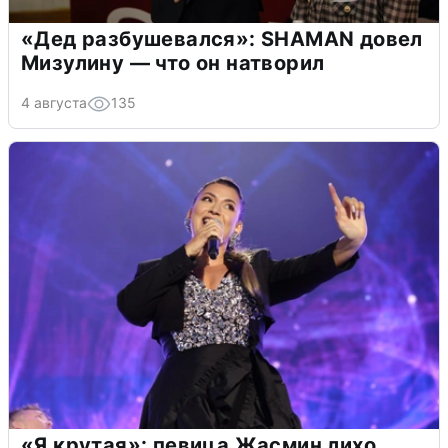
«Дед разбушевался»: SHAMAN довел
Мизулину — что он натворил
4 августа
135
«Я крутая»: певица Жасмин лихо