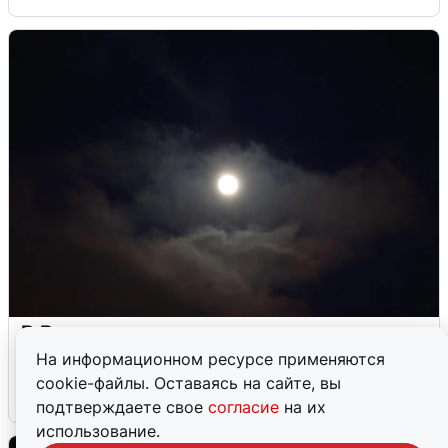
В Воронеже прогремели взрывы
после сигнала тревоги
На информационном ресурсе применяются
cookie-файлы. Оставаясь на сайте, вы
5 августа
0
подтверждаете свое
согласие
на их
использование.