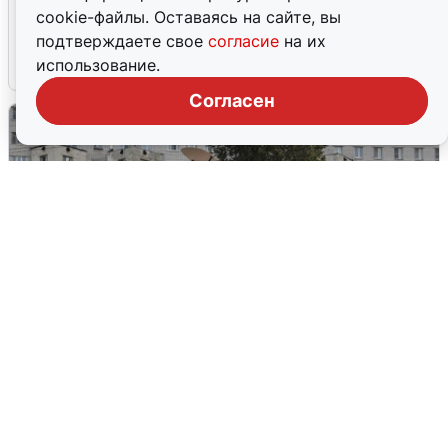
Жители и туристы Сочи рассказали
cookie-файлы. Оставаясь на сайте, вы
об атаке БПЛА 5 августа
подтверждаете свое
согласие
на их
использование.
5 августа
0
Согласен
Грохот в небе разбудил жителей
Кстова