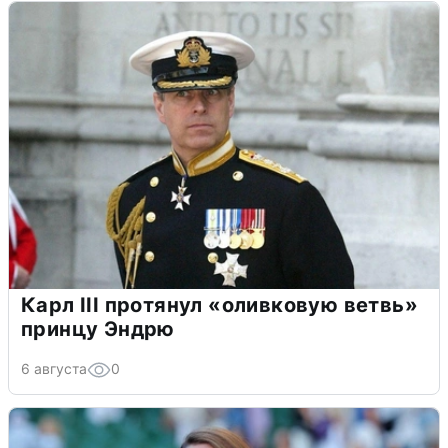
Карл III протянул «оливковую ветвь»
принцу Эндрю
6 августа
0