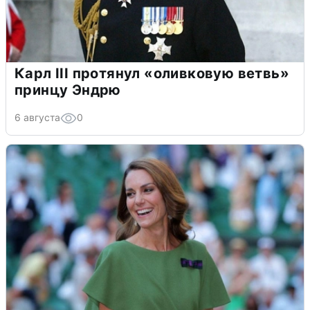
Карл III протянул «оливковую ветвь»
принцу Эндрю
6 августа
0