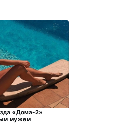
везда «Дома-2»
дым мужем