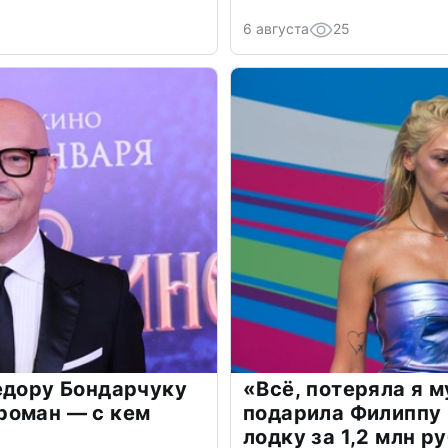
6 августа
25
едору Бондарчуку
«Всё, потеряла я 
роман — с кем
подарила Филиппу
лодку за 1,2 млн р