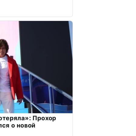
отеряла»: Прохор
ся о новой