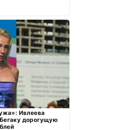
мужа»: Ивлеева
 Бегаку дорогущую
ублей