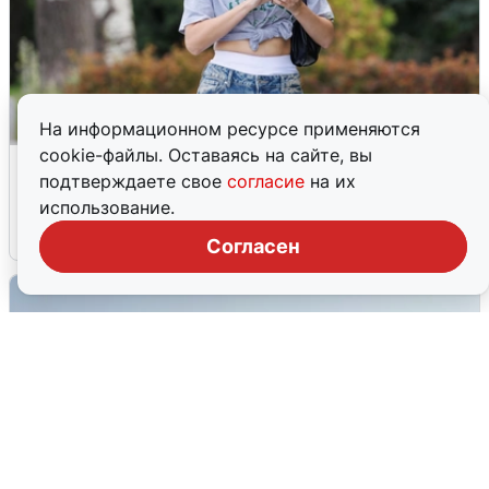
На информационном ресурсе применяются
cookie-файлы. Оставаясь на сайте, вы
Волгоградцы остались без
подтверждаете свое
согласие
на их
мобильного интернета
использование.
6 августа
0
Согласен