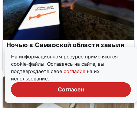
Ночью в Самарской области завыли
сирены
На информационном ресурсе применяются
cookie-файлы. Оставаясь на сайте, вы
8 августа
0
подтверждаете свое
согласие
на их
использование.
Согласен