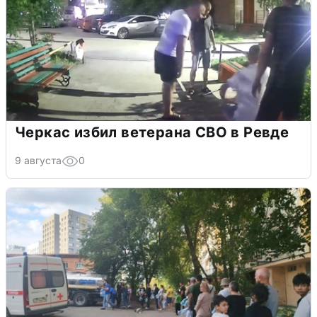
Черкас избил ветерана СВО в Ревде
9 августа
0