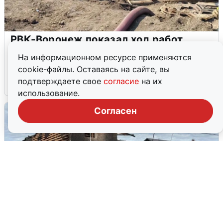
РВК-Воронеж показал ход работ,
оставивших без воды половину
На информационном ресурсе применяются
Воронежа
cookie-файлы. Оставаясь на сайте, вы
подтверждаете свое
согласие
на их
8 августа
0
использование.
Согласен