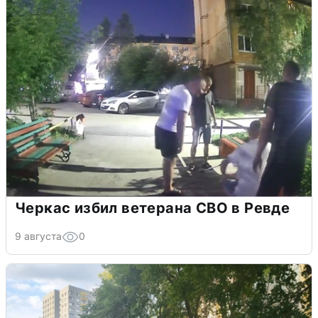
Черкас избил ветерана СВО в Ревде
9 августа
0