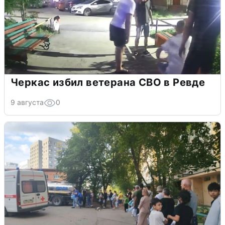
Черкас избил ветерана СВО в Ревде
9 августа
0