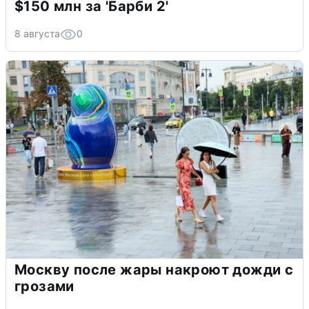
$150 млн за 'Барби 2'
8 августа
0
Москву после жары накроют дожди с
грозами