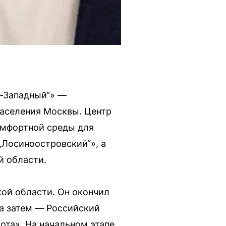
о-Западный“» —
населения Москвы. Центр
омфортной среды для
„Лосиноостровский“», а
й области.
ой области. Он окончил
а затем — Российский
ота». На начальном этапе