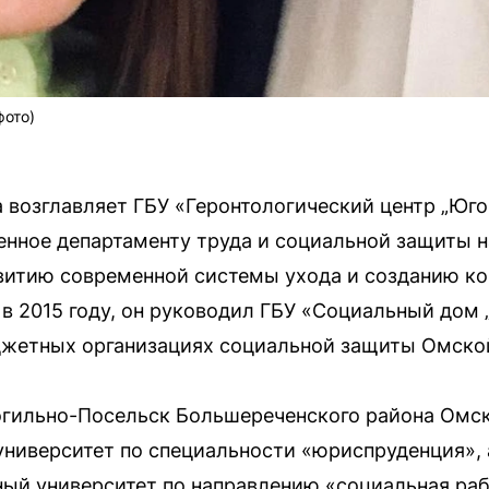
фото)
 
а возглавляет ГБУ «Геронтологический центр „Юг
нное департаменту труда и социальной защиты 
звитию современной системы ухода и созданию к
 в 2015 году, он руководил ГБУ «Социальный дом 
джетных организациях социальной защиты Омско
огильно-Посельск Большереченского района Омск
ниверситет по специальности «юриспруденция», 
ый университет по направлению «социальная раб