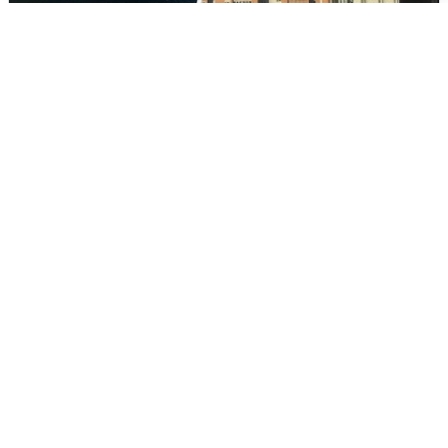
Ночная атака БПЛА на Ярославль:
попадания и последствия
6 августа
0
Волгоградцы остались без