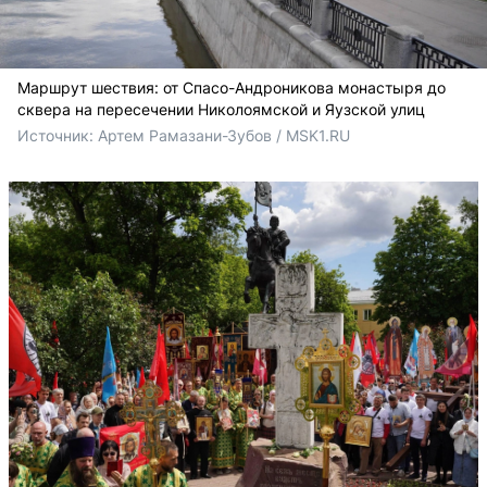
Маршрут шествия: от Спасо-Андроникова монастыря до
сквера на пересечении Николоямской и Яузской улиц
Источник: 
Артем Рамазани-Зубов / MSK1.RU