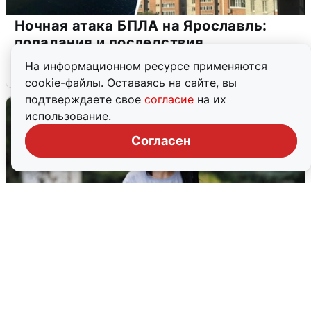
Ночная атака БПЛА на Ярославль:
попадания и последствия
На информационном ресурсе применяются
6 августа
0
cookie-файлы. Оставаясь на сайте, вы
подтверждаете свое
согласие
на их
использование.
Согласен
Волгоградцы остались без