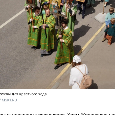
осквы для крестного хода
/ MSK1.RU
авных церковных праздников. Храм Живоначально