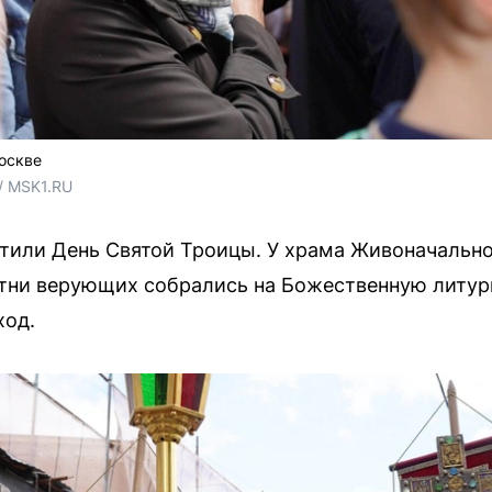
оскве
/ MSK1.RU
тили День Святой Троицы. У храма Живоначально
тни верующих собрались на Божественную литург
ход.