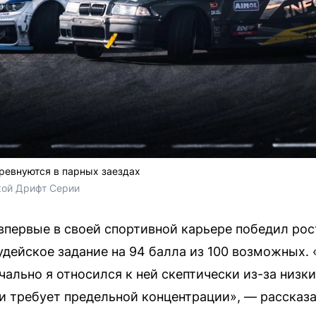
оревнуются в парных заездах
кой Дрифт Серии
впервые в своей спортивной карьере победил ро
удейское задание на 94 балла из 100 возможных.
ально я относился к ней скептически из-за низк
и требует предельной концентрации», — рассказа