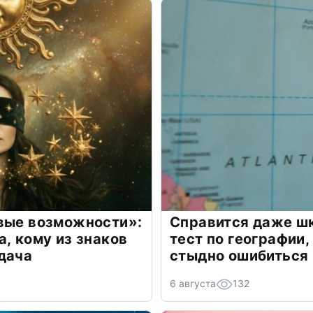
овые возможности»:
Справится даже шк
а, кому из знаков
тест по географии,
дача
стыдно ошибиться
6 августа
132