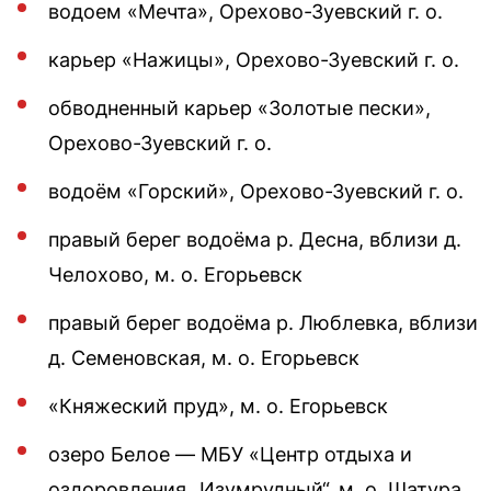
водоем «Мечта», Орехово-Зуевский г. о.
карьер «Нажицы», Орехово-Зуевский г. о.
обводненный карьер «Золотые пески»,
Орехово-Зуевский г. о.
водоём «Горский», Орехово-Зуевский г. о.
правый берег водоёма р. Десна, вблизи д.
Челохово, м. о. Егорьевск
правый берег водоёма р. Люблевка, вблизи
д. Семеновская, м. о. Егорьевск
«Княжеский пруд», м. о. Егорьевск
озеро Белое — МБУ «Центр отдыха и
оздоровления „Изумрудный“, м. о. Шатура