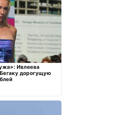
мужа»: Ивлеева
 Бегаку дорогущую
ублей