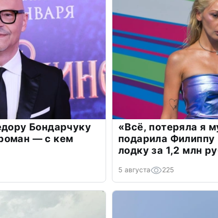
едору Бондарчуку
«Всё, потеряла я 
роман — с кем
подарила Филиппу
лодку за 1,2 млн р
5 августа
225