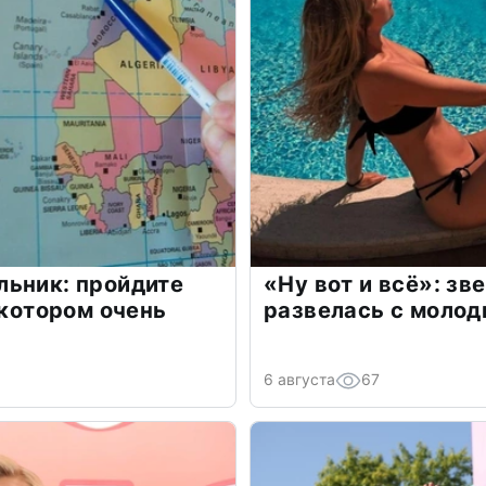
льник: пройдите
«Ну вот и всё»: з
 котором очень
развелась с моло
6 августа
67