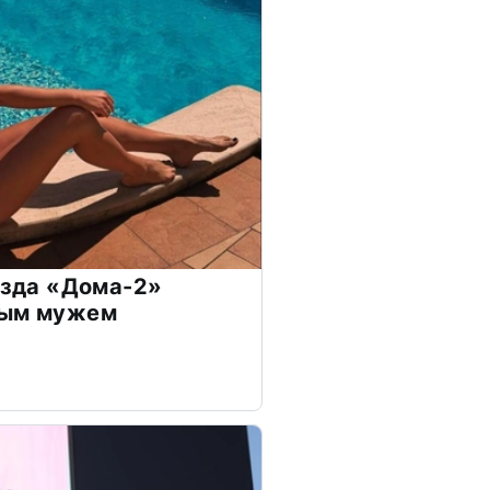
везда «Дома-2»
дым мужем