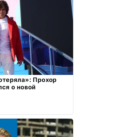
отеряла»: Прохор
ся о новой