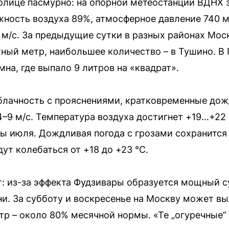
толице пасмурно: на опорной метеостанции ВДНХ 
ность воздуха 89%, атмосферное давление 740 мм 
 м/с. За предыдущие сутки в разных районах Моск
тный метр, наибольшее количество – в Тушино. В
на, где выпало 9 литров на «квадрат».
лачность с прояснениями, кратковременные дож
4–9 м/с. Температура воздуха достигнет +19…+22 °
 июля. Дождливая погода с грозами сохранится в
ут колебаться от +18 до +23 °C.
: из-за эффекта Фудзивары образуется мощный с
и. За субботу и воскресенье на Москву может вы
тр – около 80% месячной нормы. «Те „огуречные“