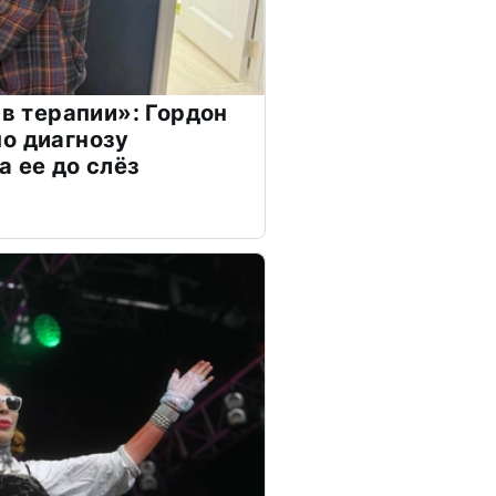
 в терапии»: Гордон
о диагнозу
а ее до слёз