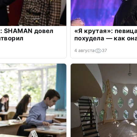
: SHAMAN довел
«Я крутая»: певиц
атворил
похудела — как он
4 августа
37