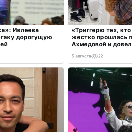
жа»: Ивлеева
«Триггерю тех, кто
егаку дорогущую
жестко прошлась п
лей
Ахмедовой и довел
5 августа
22