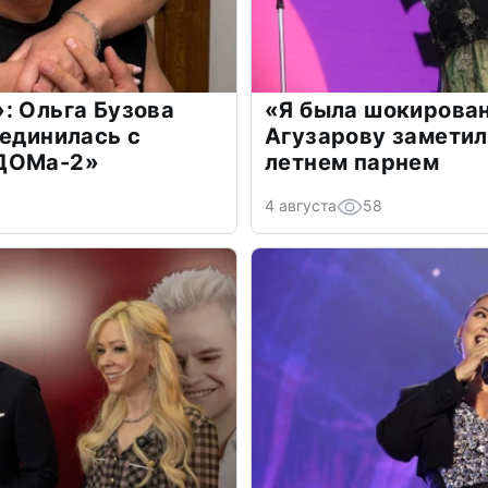
: Ольга Бузова
«Я была шокирова
оединилась с
Агузарову заметил
«ДОМа-2»
летнем парнем
4 августа
58