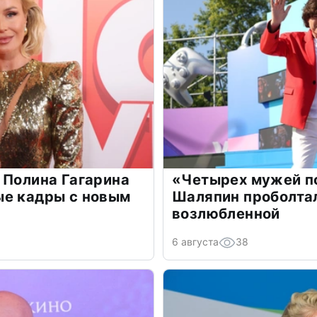
 Полина Гагарина
«Четырех мужей п
ые кадры с новым
Шаляпин проболтал
возлюбленной
6 августа
38