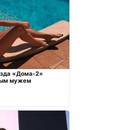
везда «Дома-2»
дым мужем