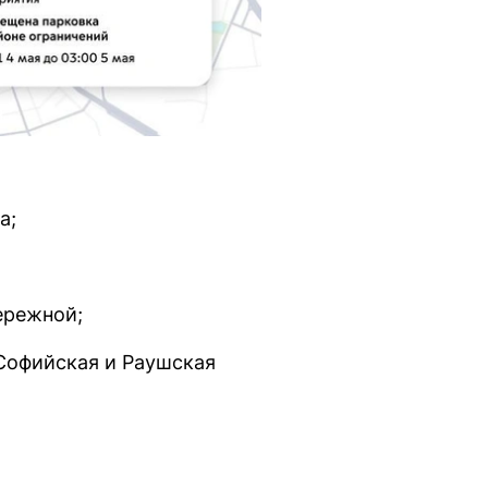
а;
ережной;
 Софийская и Раушская