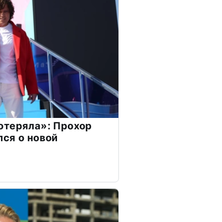
отеряла»: Прохор
ся о новой