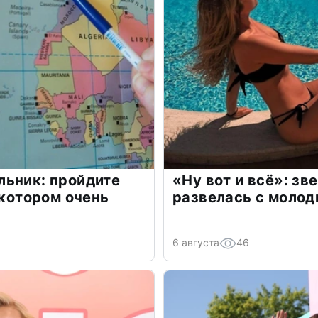
льник: пройдите
«Ну вот и всё»: з
 котором очень
развелась с моло
6 августа
46