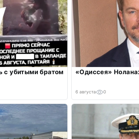
ь с убитыми братом
«Одиссея» Нолана:
6 августа
0