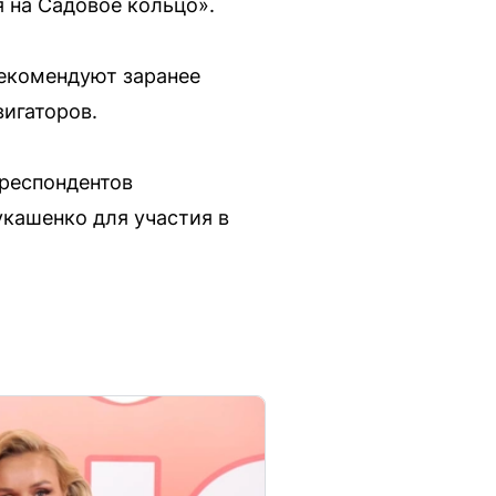
я на Садовое кольцо».
рекомендуют заранее
игаторов.
рреспондентов
укашенко для участия в