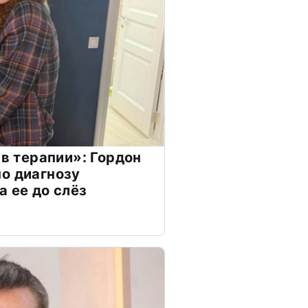
 в терапии»: Гордон
о диагнозу
а ее до слёз