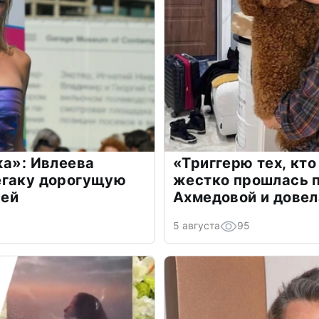
жа»: Ивлеева
«Триггерю тех, кто
егаку дорогущую
жестко прошлась п
лей
Ахмедовой и довел
5 августа
95