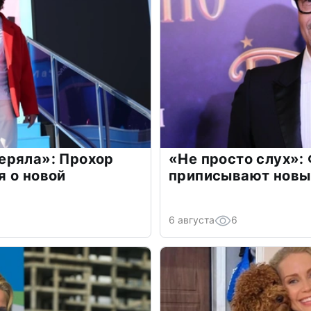
еряла»: Прохор
«Не просто слух»:
 о новой
приписывают новы
6 августа
6