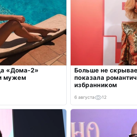
зда «Дома-2»
Больше не скрывае
м мужем
показала романти
избранником
6 августа
12