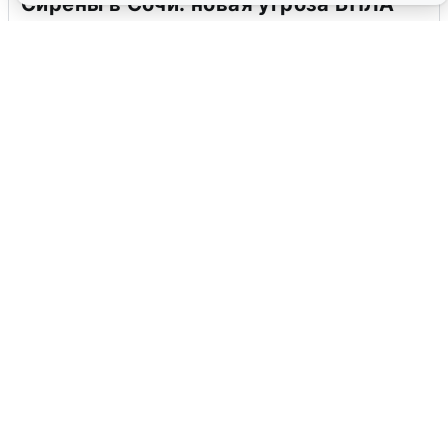
Сирены в Сочи: новая угроза БПЛА
6 августа
0
В Воронеже прогремели взрывы
после сигнала тревоги