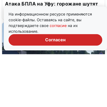
Атака БПЛА на Уфу: горожане шутят
5 августа
0
На информационном ресурсе применяются
cookie-файлы. Оставаясь на сайте, вы
подтверждаете свое
согласие
на их
использование.
Согласен
Склад Wildberries в Екатеринбурге
эвакуировали из-за БПЛА