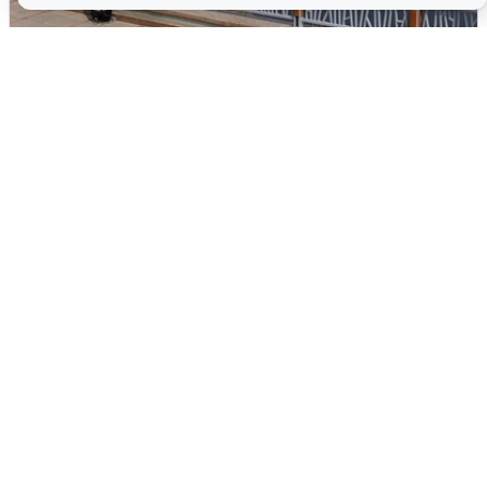
В Туре вода убывает, на других реках
области прибывает
4 августа
0