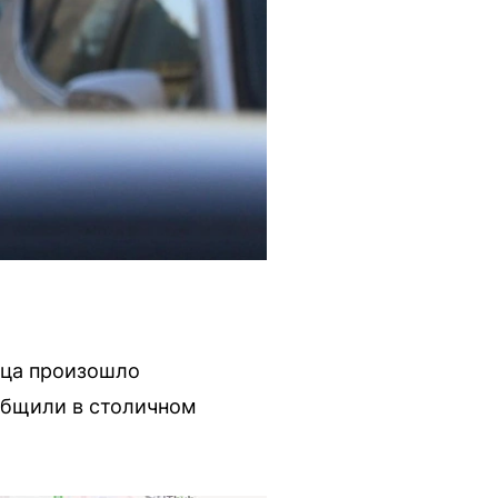
льца произошло
общили в столичном