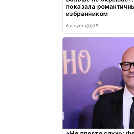
показала романтичн
избранником
6 августа
38
«Не просто слух»: Ф