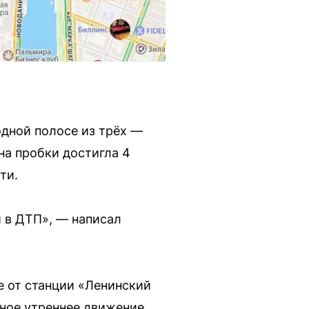
одной полосе из трёх —
а пробки достигла 4
ти.
и в ДТП», — написал
е от станции «Ленинский
тное утреннее движение.