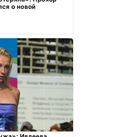
ся о новой
мужа»: Ивлеева