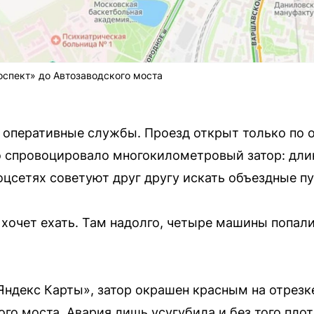
оспект» до Автозаводского моста
 оперативные службы. Проезд открыт только по 
 спровоцировало многокилометровый затор: длин
оцсетях советуют друг другу искать объездные пу
 хочет ехать. Там надолго, четыре машины попал
Яндекс Карты», затор окрашен красным на отрезк
го моста. Авария лишь усугубила и без того пло