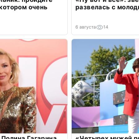
 котором очень
развелась с моло
6 августа
14
 Полина Гагарина
«Четырех мужей п