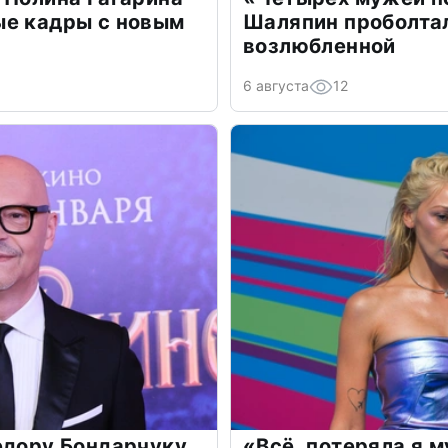
ые кадры с новым
Шаляпин проболтал
возлюбленной
6 августа
12
едору Бондарчуку
«Всё, потеряла я 