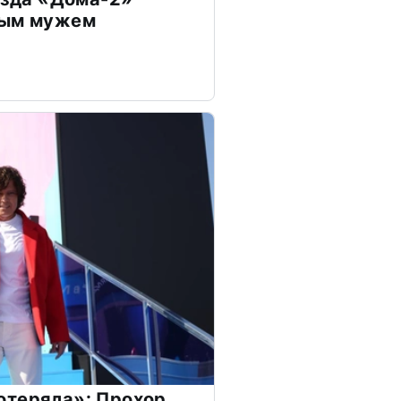
дым мужем
отеряла»: Прохор