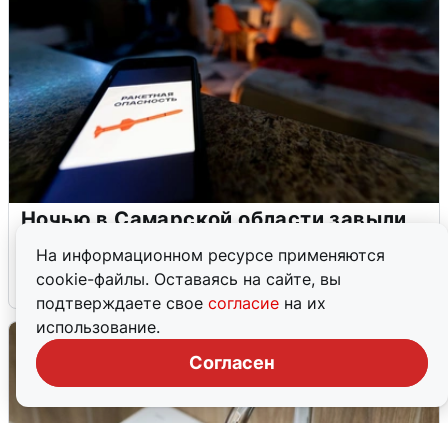
Ночью в Самарской области завыли
сирены
На информационном ресурсе применяются
cookie-файлы. Оставаясь на сайте, вы
8 августа
0
подтверждаете свое
согласие
на их
использование.
Согласен