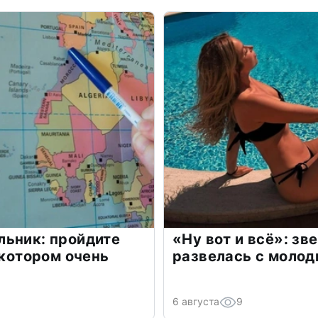
льник: пройдите
«Ну вот и всё»: з
 котором очень
развелась с моло
6 августа
9