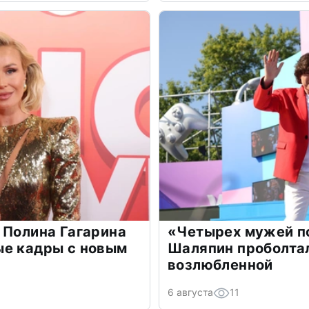
 Полина Гагарина
«Четырех мужей п
ые кадры с новым
Шаляпин проболтал
возлюбленной
6 августа
11