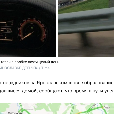
стояли в пробке почти целый день
НаЯРОСЛАВКЕ ДТП ЧП» / T.me
х праздников на Ярославском шоссе образовали
щавшиеся домой, сообщают, что время в пути увел