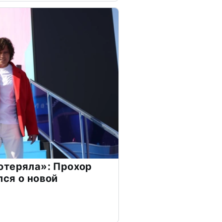
отеряла»: Прохор
ся о новой