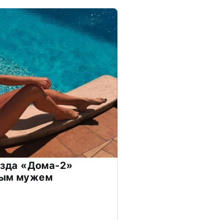
везда «Дома-2»
дым мужем