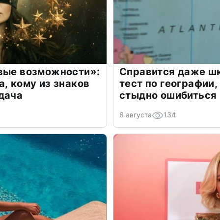
овые возможности»:
Справится даже шк
а, кому из знаков
тест по географии,
дача
стыдно ошибиться
6 августа
134