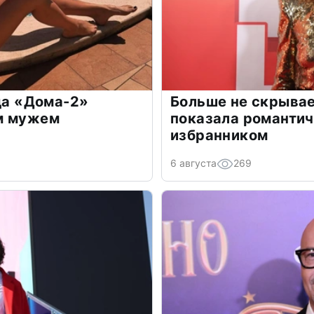
зда «Дома-2»
Больше не скрывае
м мужем
показала романти
избранником
6 августа
269