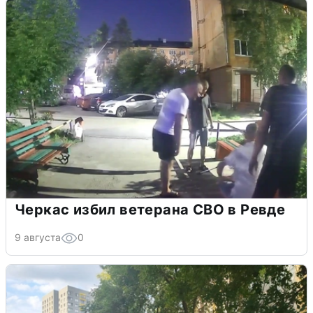
Черкас избил ветерана СВО в Ревде
9 августа
0