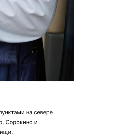
унктами на севере
о, Сорокино и
тищи.