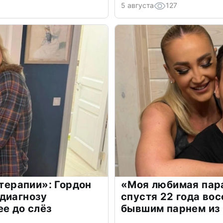
5 августа
127
 терапии»: Гордон
«Моя любимая пара
диагнозу
спустя 22 года во
ее до слёз
бывшим парнем из