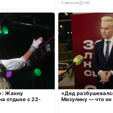
5 августа
182
»: Жанну
«Дед разбушевалс
на отдыхе с 22-
Мизулину — что он