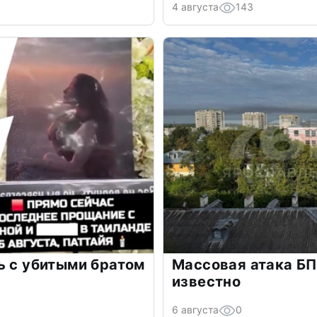
4 августа
143
ь с убитыми братом
Массовая атака БП
известно
6 августа
0