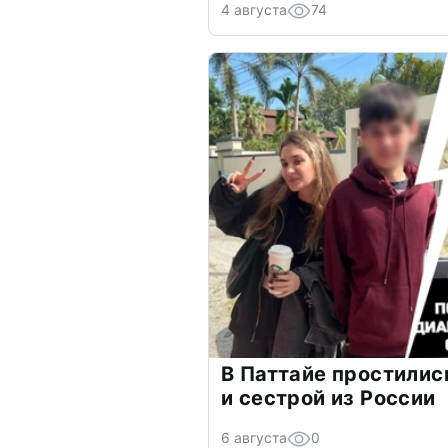
4 августа
74
В Паттайе простилис
и сестрой из России
6 августа
0