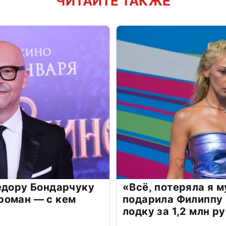
ЧИТАЙТЕ ТАКЖЕ
едору Бондарчуку
«Всё, потеряла я 
роман — с кем
подарила Филиппу
лодку за 1,2 млн р