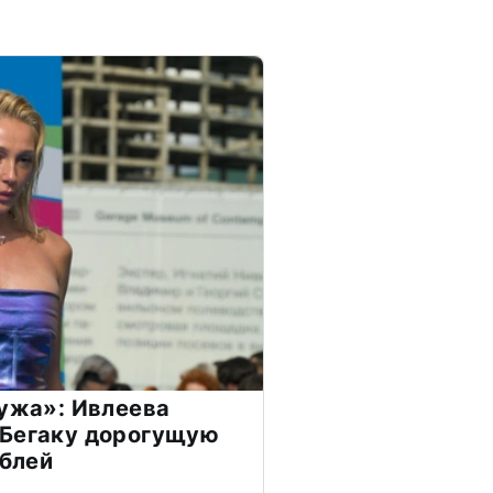
мужа»: Ивлеева
 Бегаку дорогущую
ублей