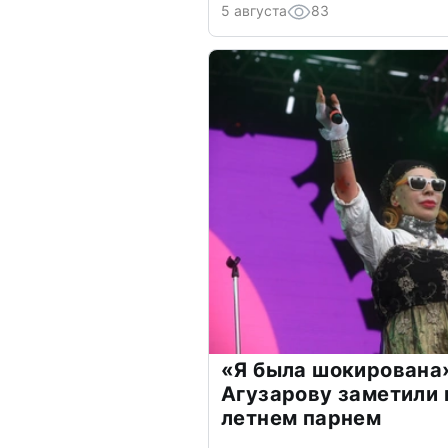
5 августа
83
«Я была шокирована
Агузарову заметили 
летнем парнем