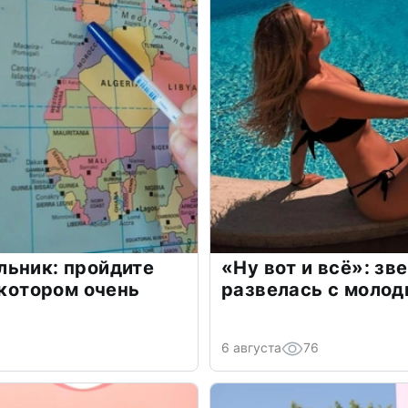
льник: пройдите
«Ну вот и всё»: з
 котором очень
развелась с моло
6 августа
76