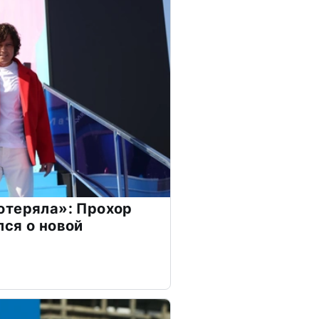
отеряла»: Прохор
ся о новой