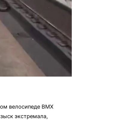
вом велосипеде BMX
озыск экстремала,