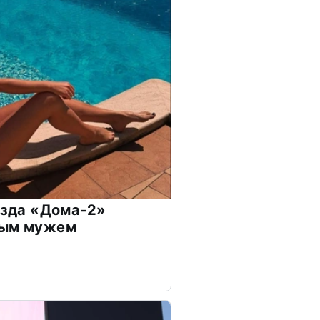
везда «Дома-2»
дым мужем