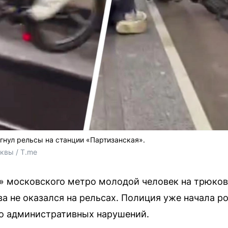
нул рельсы на станции «Партизанская».
квы / T.me
я» московского метро молодой человек на трюко
ва не оказался на рельсах. Полиция уже начала р
ко административных нарушений.