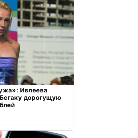
мужа»: Ивлеева
 Бегаку дорогущую
ублей