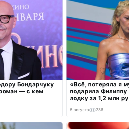
едору Бондарчуку
«Всё, потеряла я 
роман — с кем
подарила Филиппу
лодку за 1,2 млн р
5 августа
236