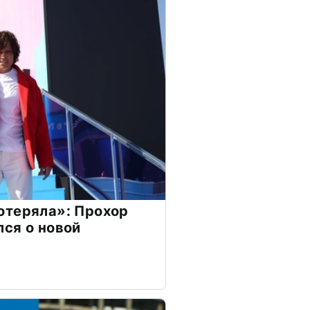
отеряла»: Прохор
ся о новой