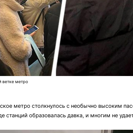
й ветке метро
овское метро столкнулось с необычно высоким па
е станций образовалась давка, и многим не удает