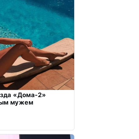
везда «Дома-2»
дым мужем