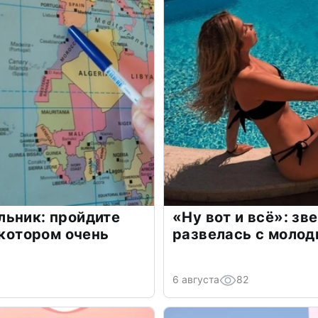
льник: пройдите
«Ну вот и всё»: з
 котором очень
развелась с моло
6 августа
82