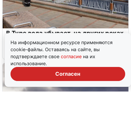
В Туре вода убывает, на других реках
области прибывает
На информационном ресурсе применяются
cookie-файлы. Оставаясь на сайте, вы
4 августа
0
подтверждаете свое
согласие
на их
использование.
Согласен