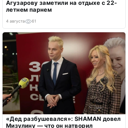
Агузарову заметили на отдыхе с 22-
летнем парнем
4 августа
61
«Дед разбушевался»: SHAMAN довел
Мизулину — что он натворил