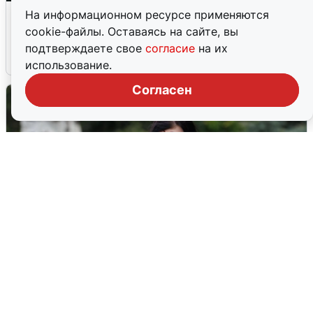
Ночная атака БПЛА на Ярославль:
На информационном ресурсе применяются
попадания и последствия
cookie-файлы. Оставаясь на сайте, вы
подтверждаете свое
согласие
на их
6 августа
0
использование.
Согласен
Волгоградцы остались без